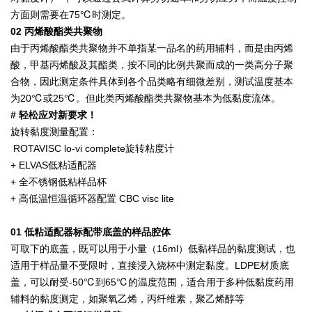
方面则需要在75℃时测定。
02 丙烯酸酯类共聚物
由于丙烯酸酯类共聚物并不单指某一品名的药用辅料，而是由丙烯
酸，甲基丙烯酸及其酯类，按不同的比例共聚而成的一类高分子聚
合物，因此测定条件具体到各个品类略有细微差别，测试温度基本
为20℃或25℃。但此类丙烯酸酯类共聚物基本为低黏度流体。
# 轻松应对新要求！
旋转黏度测量配置：
ROTAVISC lo-vi complete旋转粘度计
+ ELVAS低粘适配器
+ 全不锈钢低粘样品杯
+ 高低温恒温循环器配置 CBC visc lite
01 低粘适配器标配带底盖的样品腔体
可取下的底盖，既可以用于小量（16ml）低黏样品的黏度测试，也
适用于样品量不受限时，直接浸入烧杯中测定黏度。LDPE材质底
盖，可以耐受-50℃到65℃的温度范围，适合用于多种低黏度药用
辅料的黏度测定，如聚氧乙烯，丙纤维素，聚乙烯醇等