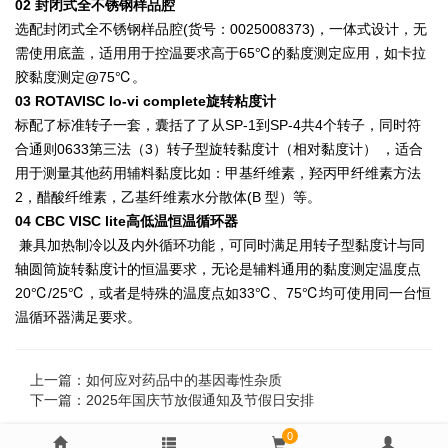
02 封闭式全不锈钢样品腔
选配封闭式全不锈钢样品腔(货号：0025008373)，一体式设计，无
需使用底盖，适用用于控温要求高于65℃的黏度测定应用，如卡拉
胶黏度测定@75℃。
03 ROTAVISC lo-vi complete旋转粘度计
标配了标准转子一套，囊括了了从SP-1到SP-4共4个转子，同时符
合通则0633第三法（3）转子型旋转黏度计（相对黏度计） ，适合
用于测量其他药用辅料黏度比如：甲基纤维素，羟丙甲纤维素方法
2，醋酸纤维素，乙基纤维素水分散体(B 型）等。
04 CBC VISC lite高低温恒温循环器
兼具加热制冷以及内外循环功能，可同时满足用转子型黏度计与同
轴圆筒旋转黏度计的恒温要求，无论是辅料通用的黏度测定温度点
20℃/25℃，或者是特殊的温度点如33℃、75℃均可使用同一台恒
温循环器满足要求。
上一篇：
如何应对药品中的基因毒性杂质
下一篇：
2025年国庆节放假通知及节假日安排
0