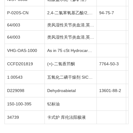
P-020S-CN
2,4-二氯苯氧基乙酸/2,4-滴
94-75-7
1
64/003
类风湿性关节炎血清,英国第二标准
64/003
类风湿性关节炎血清,英国第二标准
1
VHG-OAS-1000
As in 75 cSt Hydrocarbon Oil
5
CCFD201819
(+)-二氢香芹酮
7764-50-3
1
1.00543
五氧化二磷干燥剂 SICAPENT® 带指示剂
5
D229098
Dehydroabietal
13601-88-2
2
150-100-395
钇标油
5
34739
卡式炉 库伦法阳极液
5