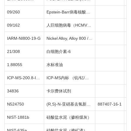
09/260
Epstein-Barr病毒核酸扩增技术（第一国际标准）
1
09/162
人巨细胞病毒（HCMV）核酸扩增技术（第一国际标准）
1
IARM-NI800-19-G
Nickel Alloy, Alloy 800 / N08800
1
21/308
白细胞介素-6
1
1.88055
水标准油
1
ICP-MS-200.8-IS-1
ICP-MS内标 （钪/钇/铟/铽/铋）
1
34836
卡尔费休试剂
5
N524750
(R,S)-N-亚硝基去氢新烟草碱
887407-16-1
5
NIST-1881b
硅酸盐水泥（掺粉煤灰）
1
NIST-635a
硅酸盐水泥（掺矿渣）
1