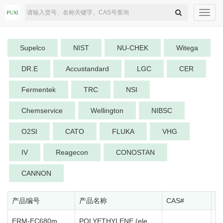
Toggl
navig
Supelco
NIST
NU-CHEK
Witega
DR.E
Accustandard
LGC
CER
Fermentek
TRC
NSI
Chemservice
Wellington
NIBSC
O2SI
CATO
FLUKA
VHG
IV
Reagecon
CONOSTAN
CANNON
产品编号
产品名称
CAS#
规
ERM-EC680m
POLYETHYLENE (elements, low level)
1