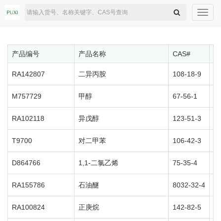
Toggl
navig
产品编号
产品名称
CAS#
规
RA142807
二异丙胺
108-18-9
5
M757729
甲醇
67-56-1
5
RA102118
异戊醇
123-51-3
5
T9700
对二甲苯
106-42-3
5
D864766
1,1-二氯乙烯
75-35-4
5
RA155786
石油醚
8032-32-4
5
RA100824
正庚烷
142-82-5
5