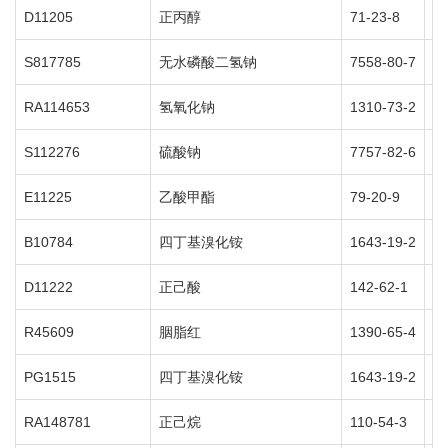
D11205
正丙醇
71-23-8
5
S817785
无水磷酸二氢钠
7558-80-7
2
RA114653
氢氧化钠
1310-73-2
5
S112276
硫酸钠
7757-82-6
5
E11225
乙酸甲酯
79-20-9
5
B10784
四丁基溴化铵
1643-19-2
1
D11222
正己酸
142-62-1
5
R45609
胭脂红
1390-65-4
5
PG1515
四丁基溴化铵
1643-19-2
2
RA148781
正己烷
110-54-3
5