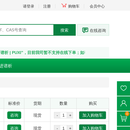
请登录
注册
购物车
会员中心
搜索
在线咨询
 | PUXI”，目前我司暂不支持在线下单；如有疑问，请点击“在线咨询” 或拨打
进谱析
标准价
货期
数量
购买
0
咨询
现货
-
+
加入购物车
咨询
现货
-
+
加入购物车