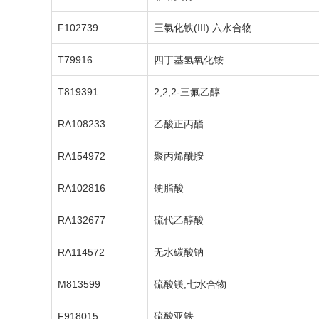
F102739
三氯化铁(III) 六水合物
T79916
四丁基氢氧化铵
T819391
2,2,2-三氟乙醇
RA108233
乙酸正丙酯
RA154972
聚丙烯酰胺
RA102816
硬脂酸
RA132677
硫代乙醇酸
RA114572
无水碳酸钠
M813599
硫酸镁,七水合物
F918015
硫酸亚铁