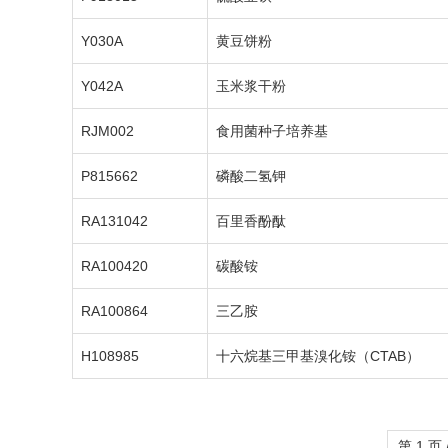
Y030A
黄豆饼粉
Y042A
玉米浆干粉
RJM002
食用菌种子培养基
P815662
磷酸二氢钾
RA131042
百里香酚酞
RA100420
碳酸铵
RA100864
三乙胺
H108985
十六烷基三甲基溴化铵（CTAB）
第 1 页 