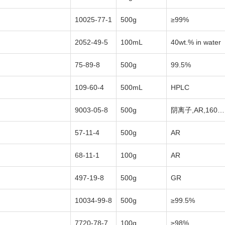
10025-77-1
500g
≥99%
2052-49-5
100mL
40wt.% in water
75-89-8
500g
99.5%
109-60-4
500mL
HPLC
9003-05-8
500g
阴离子,AR,1600万
57-11-4
500g
AR
68-11-1
100g
AR
497-19-8
500g
GR
10034-99-8
500g
≥99.5%
7720-78-7
100g
≥98%