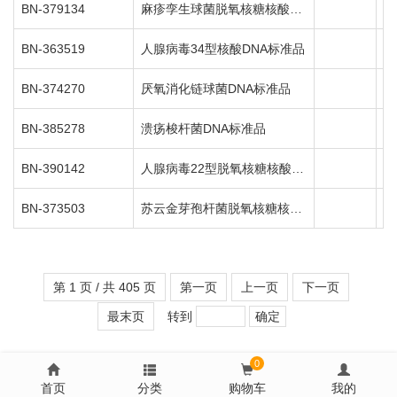
BN-379134
麻疹孪生球菌脱氧核糖核酸液体室内质控品
1
BN-363519
人腺病毒34型核酸DNA标准品
1
BN-374270
厌氧消化链球菌DNA标准品
1
BN-385278
溃疡梭杆菌DNA标准品
1
BN-390142
人腺病毒22型脱氧核糖核酸液体室内质控品
1
BN-373503
苏云金芽孢杆菌脱氧核糖核酸液体室内质控品
1
第 1 页 / 共 405 页
第一页
上一页
下一页
最末页
转到
0
首页
分类
购物车
我的