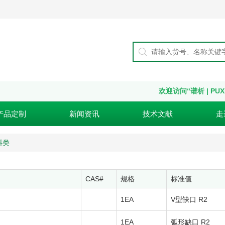
欢迎访问“谱析 | PUX
产品定制
新闻资讯
技术文献
走
料类
CAS#
规格
标准值
1EA
V型缺口 R2
1EA
弧形缺口 R2