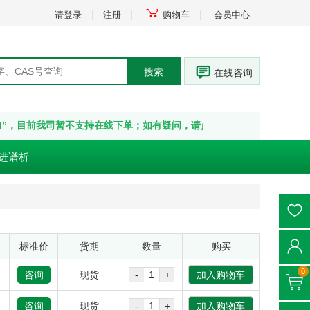
请登录
注册
购物车
会员中心
搜索
在线咨询
I”，目前我司暂不支持在线下单；如有疑问，请点击“在线咨询” 或拨打热线：400
进谱析
标准价
货期
数量
购买
0
咨询
现货
-
+
加入购物车
咨询
现货
-
+
加入购物车